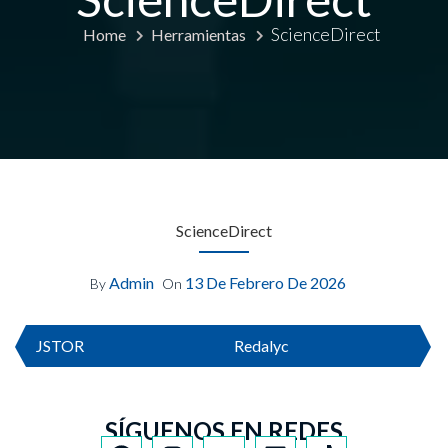
ScienceDirect
Home
Herramientas
ScienceDirect
Admin
13 De Febrero De 2026
By
On
JSTOR
Redalyc
SÍGUENOS EN REDES