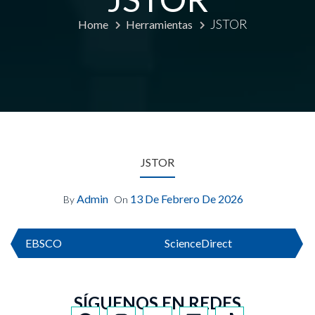
JSTOR
Home
Herramientas
JSTOR
Admin
13 De Febrero De 2026
By
On
EBSCO
ScienceDirect
SÍGUENOS EN REDES