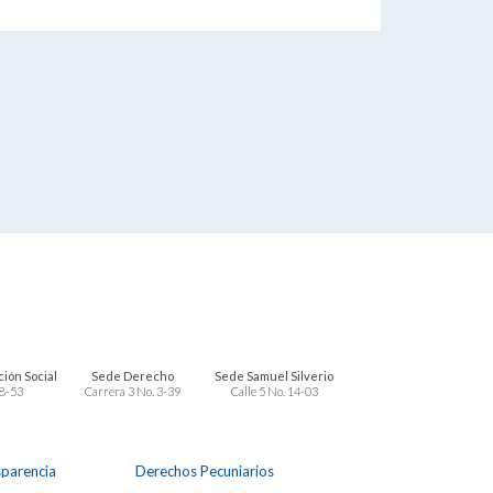
ión Social
Sede Derecho
Sede Samuel Silverio
 8-53
Carrera 3 No. 3-39
Calle 5 No. 14-03
sparencia
Derechos Pecuniarios