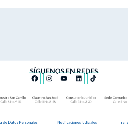
SÍGUENOS EN REDES
austro San Camilo
Claustro San José
Consultorio Jurídico
Sede Comunicac
Calle 8 No. 9-51
Calle 5 No. 8-58
Calle 3 No. 3-30
Calle 5 No.
ca de Datos Personales
Notificaciones judiciales
Tran