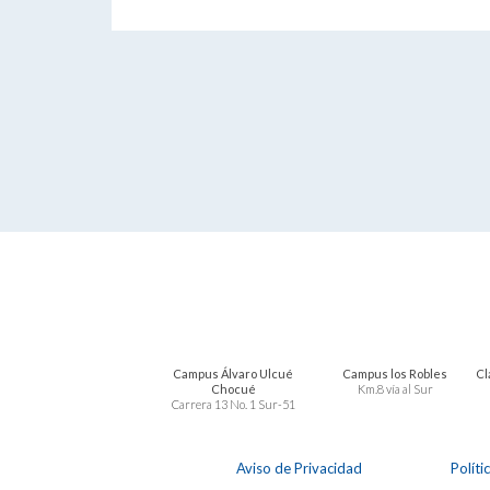
Campus Álvaro Ulcué
Campus los Robles
Cl
Chocué
Km.8 vía al Sur
Carrera 13 No. 1 Sur-51
Aviso de Privacidad
Políti