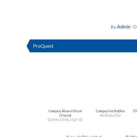
Admin
By
O
ProQuest
Campus Álvaro Ulcué
Campus los Robles
Cl
Chocué
Km.8 vía al Sur
Carrera 13 No. 1 Sur-51