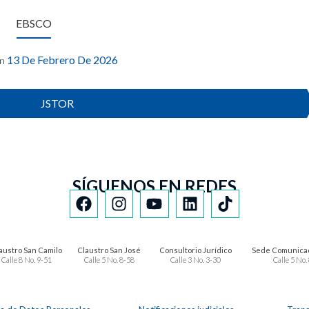
EBSCO
13 De Febrero De 2026
n
JSTOR
SÍGUENOS EN REDES
austro San Camilo
Claustro San José
Consultorio Jurídico
Sede Comunicac
Calle 8 No. 9-51
Calle 5 No. 8-58
Calle 3 No. 3-30
Calle 5 No.