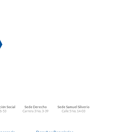
ión Social
Sede Derecho
Sede Samuel Silverio
 8-53
Carrera 3 No. 3-39
Calle 5 No. 14-03