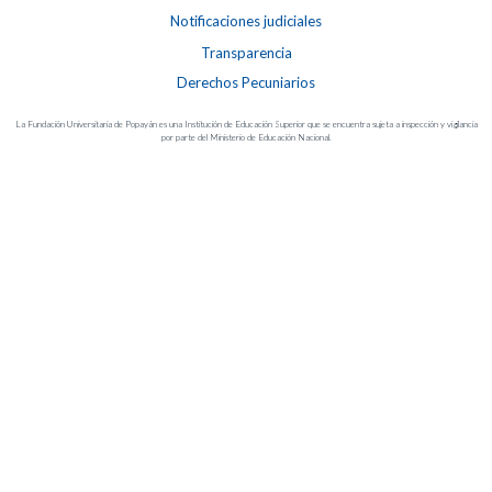
Notificaciones judiciales
Transparencia
Derechos Pecuniarios
La Fundación Universitaria de Popayán es una Institución de Educación Superior que se encuentra sujeta a inspección y vigilancia
por parte del Ministerio de Educación Nacional.