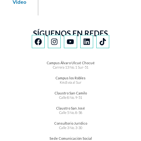
Video
SÍGUENOS EN REDES
Campus Álvaro Ulcué Chocué
Carrera 13 No. 1 Sur-51
Campus los Robles
Km.8 vía al Sur
Claustro San Camilo
Calle 8 No. 9-51
Claustro San José
Calle 5 No. 8-58
Consultorio Jurídico
Calle 3 No. 3-30
Sede Comunicación Social