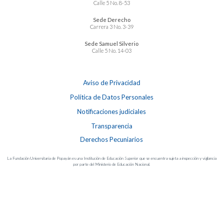
Calle 5 No. 8-53
Sede Derecho
Carrera 3 No. 3-39
Sede Samuel Silverio
Calle 5 No. 14-03
Aviso de Privacidad
Política de Datos Personales
Notificaciones judiciales
Transparencia
Derechos Pecuniarios
La Fundación Universitaria de Popayán es una Institución de Educación Superior que se encuentra sujeta a inspección y vigilancia
por parte del Ministerio de Educación Nacional.