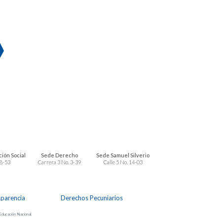
ión Social
Sede Derecho
Sede Samuel Silverio
 8-53
Carrera 3 No. 3-39
Calle 5 No. 14-03
sparencia
Derechos Pecuniarios
 Educación Nacional.