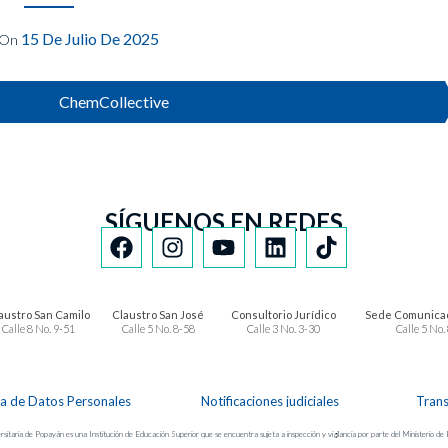
15 De Julio De 2025
On
ChemCollective
SÍGUENOS EN REDES
austro San Camilo
Claustro San José
Consultorio Jurídico
Sede Comunicac
Calle 8 No. 9-51
Calle 5 No. 8-58
Calle 3 No. 3-30
Calle 5 No.
ca de Datos Personales
Notificaciones judiciales
Tran
sitaria de Popayán es una Institución de Educación Superior que se encuentra sujeta a inspección y vigilancia por parte del Ministerio de