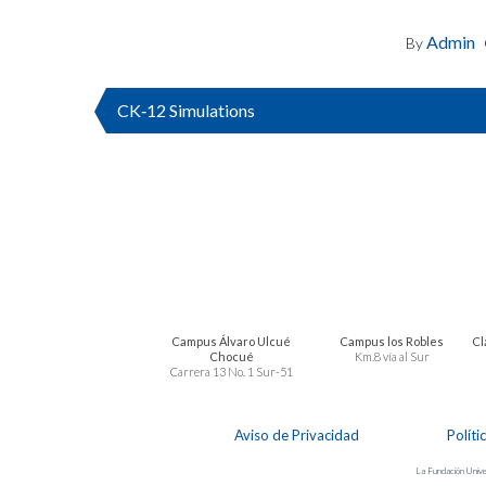
Admin
By
CK‑12 Simulations
Campus Álvaro Ulcué
Campus los Robles
Cl
Chocué
Km.8 vía al Sur
Carrera 13 No. 1 Sur-51
Aviso de Privacidad
Políti
La Fundación Univer