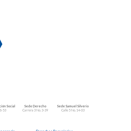
ión Social
Sede Derecho
Sede Samuel Silverio
 8-53
Carrera 3 No. 3-39
Calle 5 No. 14-03