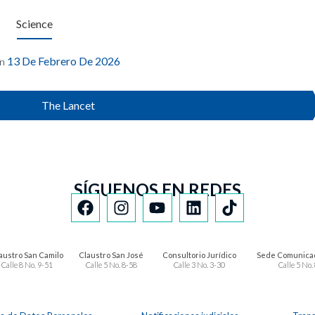
Science
13 De Febrero De 2026
n
The Lancet
SÍGUENOS EN REDES
austro San Camilo
Claustro San José
Consultorio Jurídico
Sede Comunicac
Calle 8 No. 9-51
Calle 5 No. 8-58
Calle 3 No. 3-30
Calle 5 No.