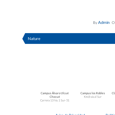
Admin
By
O
Nature
Campus Álvaro Ulcué
Campus los Robles
Cl
Chocué
Km.8 vía al Sur
Carrera 13 No. 1 Sur-51