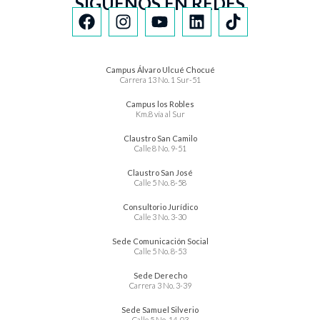
SÍGUENOS EN REDES
Campus Álvaro Ulcué Chocué
Carrera 13 No. 1 Sur-51
Campus los Robles
Km.8 vía al Sur
Claustro San Camilo
Calle 8 No. 9-51
Claustro San José
Calle 5 No. 8-58
Consultorio Jurídico
Calle 3 No. 3-30
Sede Comunicación Social
Calle 5 No. 8-53
Sede Derecho
Carrera 3 No. 3-39
Sede Samuel Silverio
Calle 5 No. 14-03