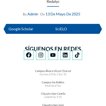
Redalyc
Admin
13 De Mayo De 2025
By
On
Google Scholar
SciELO
SÍGUENOS EN REDES
Campus Álvaro Ulcué Chocué
Carrera 13 No. 1 Sur-51
Campus los Robles
Km.8 vía al Sur
Claustro San Camilo
Calle 8 No. 9-51
Claustro San José