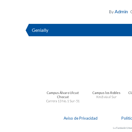
Admin
By
Genially
Campus Álvaro Ulcué
Campus los Robles
Cl
Chocué
Km.8 vía al Sur
Carrera 13 No. 1 Sur-51
Aviso de Privacidad
Políti
La Fundación Univer