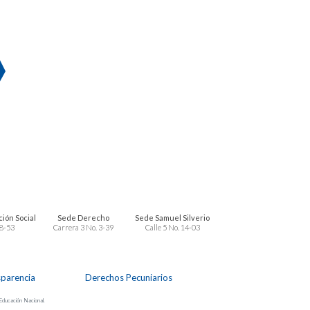
ión Social
Sede Derecho
Sede Samuel Silverio
 8-53
Carrera 3 No. 3-39
Calle 5 No. 14-03
sparencia
Derechos Pecuniarios
 Educación Nacional.