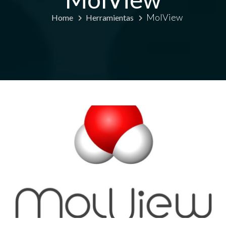
MolView
Home
Herramientas