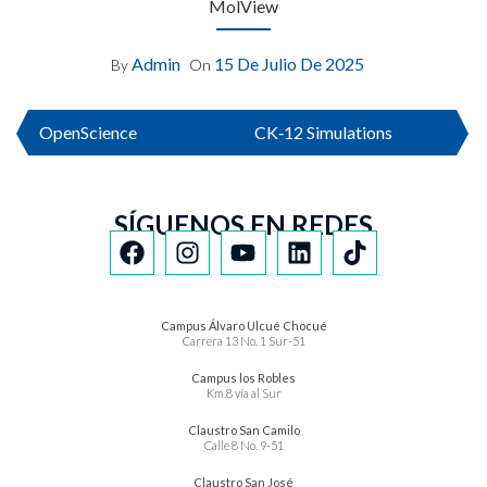
MolView
Admin
15 De Julio De 2025
By
On
OpenScience
CK‑12 Simulations
SÍGUENOS EN REDES
Campus Álvaro Ulcué Chocué
Carrera 13 No. 1 Sur-51
Campus los Robles
Km.8 vía al Sur
Claustro San Camilo
Calle 8 No. 9-51
Claustro San José