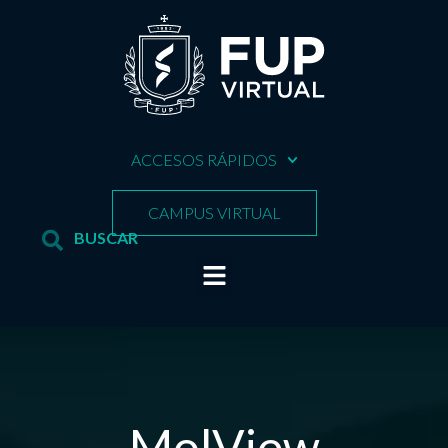
ACCESOS RÁPIDOS
CAMPUS VIRTUAL
MolView