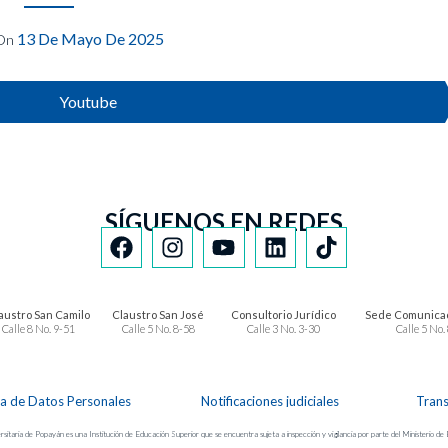
13 De Mayo De 2025
On
Youtube
SÍGUENOS EN REDES
austro San Camilo
Claustro San José
Consultorio Jurídico
Sede Comunicac
Calle 8 No. 9-51
Calle 5 No. 8-58
Calle 3 No. 3-30
Calle 5 No.
ca de Datos Personales
Notificaciones judiciales
Tran
sitaria de Popayán es una Institución de Educación Superior que se encuentra sujeta a inspección y vigilancia por parte del Ministerio de