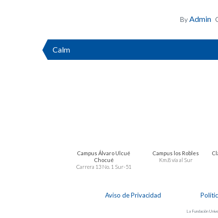
Admin
By
Calm
Campus Álvaro Ulcué
Campus los Robles
Cl
Chocué
Km.8 vía al Sur
Carrera 13 No. 1 Sur-51
Aviso de Privacidad
Políti
La Fundación Univer