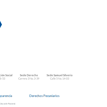
ión Social
Sede Derecho
Sede Samuel Silverio
 8-53
Carrera 3 No. 3-39
Calle 5 No. 14-03
sparencia
Derechos Pecuniarios
 Educación Nacional.