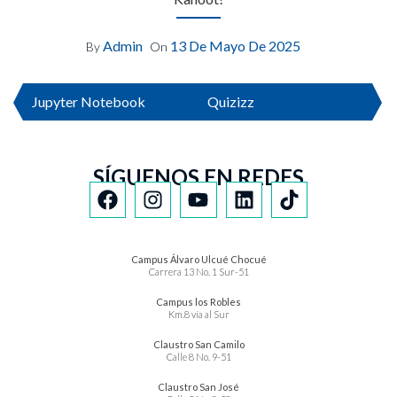
Admin
13 De Mayo De 2025
By
On
Jupyter Notebook
Quizizz
SÍGUENOS EN REDES
Campus Álvaro Ulcué Chocué
Carrera 13 No. 1 Sur-51
Campus los Robles
Km.8 vía al Sur
Claustro San Camilo
Calle 8 No. 9-51
Claustro San José