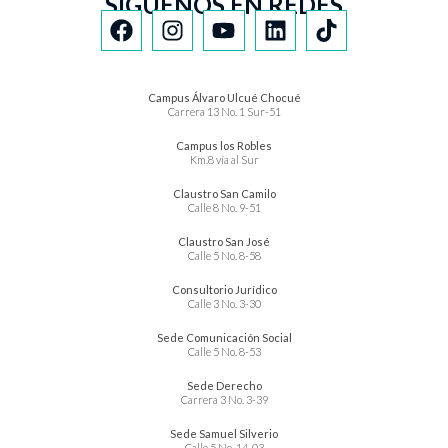
SÍGUENOS EN REDES
Campus Álvaro Ulcué Chocué
Carrera 13 No. 1 Sur-51
Campus los Robles
Km.8 vía al Sur
Claustro San Camilo
Calle 8 No. 9-51
Claustro San José
Calle 5 No. 8-58
Consultorio Jurídico
Calle 3 No. 3-30
Sede Comunicación Social
Calle 5 No. 8-53
Sede Derecho
Carrera 3 No. 3-39
Sede Samuel Silverio
Calle 5 No. 14-03